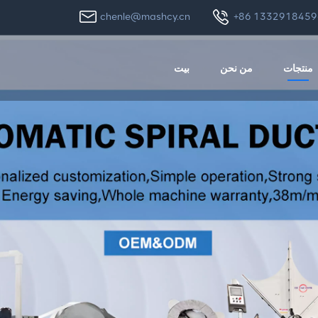
chenle@mashcy.cn
+86 1332918459
منتجات
من نحن
بيت