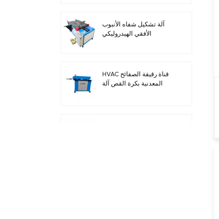
آلة تشكيل شفاه الأنبوب
الأفقي الهيدروليكي
HVAC قناة رقيقة الصفائح
المعدنية بكرة القص آلة
الديكور
آلة قص كهربائية لألواح
الصلب لمجاري الهواء
HVAC
خط إنتاج أنابيب السيارات 3
لصنع مجاري HVAC المربعة