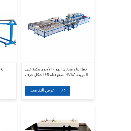
خط إنتاج مجاري الهواء الأوتوماتيكية على
شكل حرف U 5 لصنع قناة HVAC المربعة
عرض التفاصيل