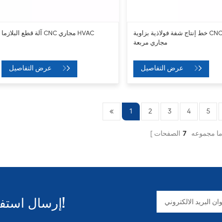
خط إنتاج شفة فولاذية بزاوية CNC ذات
آلة قطع البلازما CNC مجاري HVAC
مجاري مربعة
عرض التفاصيل
عرض التفاصيل
1
2
3
4
5
ا مجموعه
7
إرسال استفسار والحصول على المعلومات!