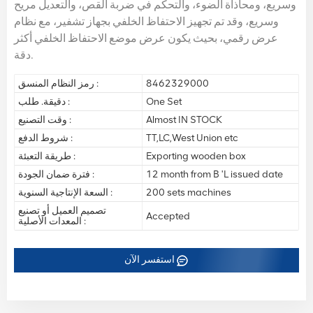
وسريع، ومحاذاة الضوء، والتحكم في ضربة القص، والتعديل مريح
وسريع، وقد تم تجهيز الاحتفاظ الخلفي بجهاز تشفير، مع نظام
عرض رقمي، بحيث يكون عرض موضع الاحتفاظ الخلفي أكثر
دقة.
8462329000
رمز النظام المنسق :
One Set
دقيقة. طلب :
Almost IN STOCK
وقت التصنيع :
TT,LC,West Union etc
شروط الدفع :
Exporting wooden box
طريقة التعبئة :
12 month from B 'L issued date
فترة ضمان الجودة :
200 sets machines
السعة الإنتاجية السنوية :
تصميم العميل أو تصنيع
Accepted
المعدات الأصلية :
استفسر الآن