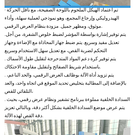
· تم اعتماد الهيكل الملحوم باللوحة الصفيحة، مع ناقل الحركة
الهيدروليكي وإرجاع المجمع، وهو نموذجي لعملية سهلة، وأداء
موثوق، ومظهر جميل. مزودة بنظام العرض الرقمي.
.يتم توفير إشارة بواسطة المؤشر لضبط خلوص الشفرة، من أجل
تعديل مفيد وسريع. يتم ضبط جهاز المحاذاة مع الإضاءة وجهاز
التحكم لضربة القص، مع تعديل سهل الاستخدام وسريع
. يتم توفير كرة دعم المواد المتدحرجة لتقليل طول الأسماك
باستخدام شريط الصفائح ولتقليل مقاومة الاحتكاك.
. يتم تزويد أداة الآلة بوظائف العرض الرقمي، والحد الناعم،
بالإضافة إلى المطالبة بتخليص تحديد الموقع في اتجاه واحد، والعد
التلقائي للقص،
. السدادة الخلفية مملوءة ببرنامج تشفير ونظام عرض رقمي، بحيث
يتم عرض موضع السدادة الخلفية بشكل أكثر دقة، وبالتالي تعزيز
دقة القص لهذه الآلة.