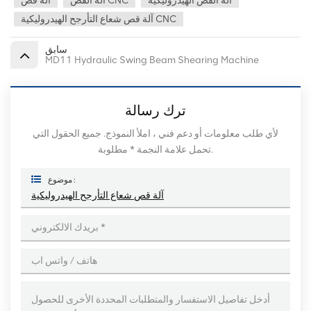
آلة القص الهيدروليكية
آلة القص CNC
آلة قص
آلة قص شعاع التأرجح الهيدروليكية CNC
سابق
MD11 Hydraulic Swing Beam Shearing Machine
ترك رسالة
لأي طلب معلومات أو دعم فني ، املأ النموذج. جميع الحقول التي
تحمل علامة النجمة * مطلوبة.
موضوع :
آلة قص شعاع التأرجح الهيدروليكية