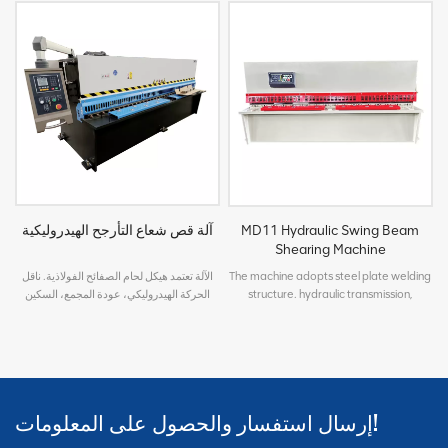
MD11 Hydraulic Swing Beam
آلة قص شعاع التأرجح الهيدروليكية
Shearing Machine
The machine adopts steel plate welding
الآلة تعتمد هيكل لحام الصفائح الفولاذية. ناقل
structure. hydraulic transmission,
الحركة الهيدروليكي، عودة المجمع، السكين
accumulator return, knife edge gap
تعديل فجوة الحافة خفيف وسريع، ومحاذاة
adjustment is light and fast, light
الضوء، والتحكم في ضربة القص، والتعديل مريح
alignment, shear stroke control,
وسريع، وقد تم تجهيز الاحتفاظ الخلفي بجهاز
adjustment is convenient and fast, the
تشفير، مع نظام عرض رقمي، بحيث يكون
rear retaining is equipped with encoder,
عرض موضع الاحتفاظ الخلفي أكثر دقة.
with digital display system, so that the
إرسال استفسار والحصول على المعلومات!
position display of the rear retaining is
more accurate.