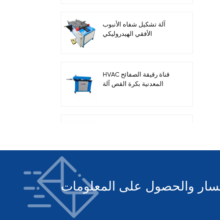
آلة تشكيل شفاه الأنبوب
الأفقي الهيدروليكي
HVAC قناة رقيقة الصفائح
المعدنية بكرة القص آلة
الديكور
آلة قص كهربائية لألواح
الصلب لمجاري الهواء
HVAC
خط إنتاج أنابيب السيارات 3
لصنع مجاري HVAC المربعة