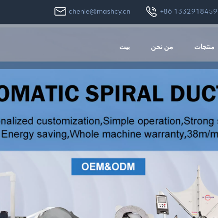
chenle@mashcy.cn
+86 1332918459
منتجات
من نحن
بيت