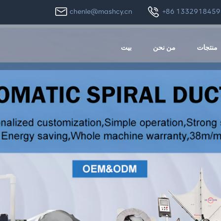
chenle@mashcy.cn
+86 1332918459
منتجات
من نحن
بيت