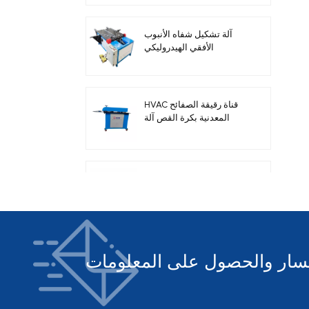
آلة تشكيل شفاه الأنبوب
الأفقي الهيدروليكي
HVAC قناة رقيقة الصفائح
المعدنية بكرة القص آلة
الديكور
آلة قص كهربائية لألواح
الصلب لمجاري الهواء
HVAC
خط إنتاج أنابيب السيارات 3
لصنع مجاري HVAC المربعة