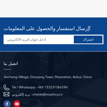
معادن حديدية رقيقة. إنه سريع وموفر للطاقة
أسطوانتين للثني عندما يتم استخدام
وفعال من حيث التكلفة
الأسطوانتين الأخرتين للضغط. إن العمل بثبات
بدون طاقة يجعل الآلة معدات مثالية فعالة،
ويمكن لشركتنا تخصيص النوع العام وفقًا
للمتطلبات متطلبات العملاء.
إرسال استفسار والحصول على المعلومات!
اتصل بنا
Jincheng Village, Danyang Town, Maanshan, Anhui, China
Tel / Whatsapp :
+86 13329184596
chenle@mashcy.cn
بريد إلكتروني :