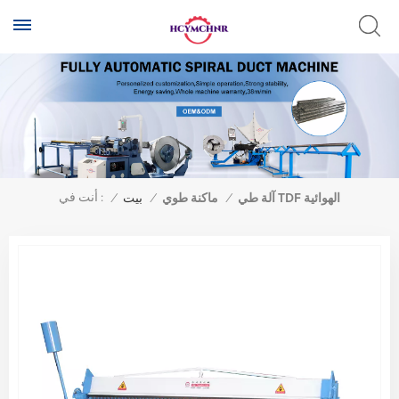
أنت في :
آلة طي TDF الهوائية
/
ماكنة طوي
/
بيت
/