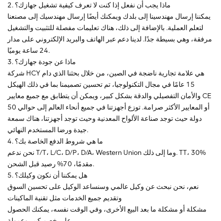
2. ماذا يجب أن نفعل إذا كنت لا تعرف كيفية تشغيل جهازك؟
يمكننا إرسال مهندسينا إلى بلدك ويمكنك أيضًا إرسال مهندسيك إلى مصنعنا
لتعلم العملية. بالإضافة إلى ذلك، هناك تعليمات مفصلة للتثبيت والتشغيل
مرفقة، وهي بسيطة جدًا. لدينا دعم عبر الهاتف والبريد الإلكتروني على مدار
24 ساعة يوميًا.
3. ماذا عن جودة جهازك؟
شركة HCY هي علامة تجارية ناضجة في الصين، من خلال بحثنا الذي دام
15 عامًا في مجال التكنولوجيا، تم تحسين تصميمنا بما في ذلك الهيكل
والأمان التفصيلي والدقة بشكل كبير، ويمكن أن يتطابق مع جميع معايير CE
أو المعايير الأكثر صرامة. توزع أجهزتنا في جميع أنحاء العالم إلى حوالي 50
دولة حيث توجد صناعة الألواح المعدنية وحيث توجد أجهزتنا، هناك سمعة
جيدة ورضا المستخدم النهائي.
4. ما هي شروط الدفع الخاصة بك؟
نحن ندعم T/T، L/C، D/P، D/A، Western Union وما إلى ذلك. TT، 30%
مقدمًا، 70% رصيد قبل الشحن.
5. هل يمكننا أن نكون وكيلك؟
نعم، نحن نبحث عن وكيل عالمي وسنساعد الوكيل على تحسين السوق
وتقديم جميع الخدمات مثل تقنية الماكينات
مشكلة أو مشكلة ما بعد البيع الأخرى، وفي الوقت نفسه، يمكنك الحصول
على خصم كبير وعمولة.