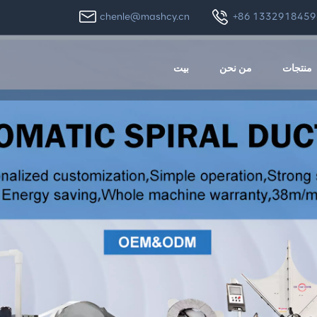
chenle@mashcy.cn
+86 1332918459
منتجات
من نحن
بيت