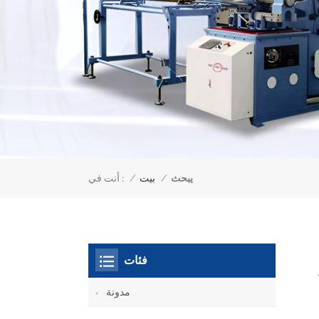
يبحث
أنت في :
/
بيت
/
فئات
مدونة