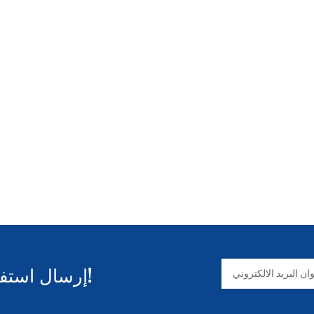
سهولة الحركة وما إلى ذلك. ومع ذلك، فإن آلة
العالية، والغبار، وبعض التلوث البيئي، ويجب
ى جودة القطع. ولذلك، عند اختيار استخدام آلة
إرسال استفسار والحصول على المعلومات!